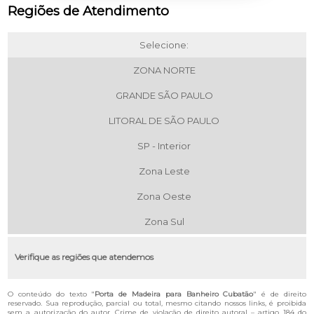
Regiões de Atendimento
Selecione:
ZONA NORTE
GRANDE SÃO PAULO
LITORAL DE SÃO PAULO
SP - Interior
Zona Leste
Zona Oeste
Zona Sul
Verifique as regiões que atendemos
O conteúdo do texto "
Porta de Madeira para Banheiro Cubatão
" é de direito
reservado. Sua reprodução, parcial ou total, mesmo citando nossos links, é proibida
sem a autorização do autor. Crime de violação de direito autoral – artigo 184 do