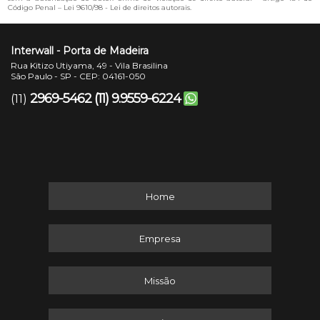
Código Penal –
Lei 9610/98 - Lei de direitos autorais
.
Interwall - Porta de Madeira
Rua Kitizo Utiyama, 49 - Vila Brasilina
São Paulo - SP - CEP: 04161-050
2969-5462
(11) 9.9559-6224
(11)
Home
Empresa
Missão