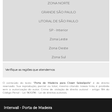
ZONA NORTE
GRANDE SÃO PAULO
LITORAL DE SÃO PAULO
SP - Interior
Zona Leste
Zona Oeste
Zona Sul
Verifique as regiões que atendemos
O conteúdo do texto "
Porta de Madeira para Closet Salesópolis
" é de direito
reservado. Sua reprodução, parcial ou total, mesmo citando nossos links, é proibida
sem a autorização do autor. Crime de violação de direito autoral – artigo 184 do
Código Penal –
Lei 9610/98 - Lei de direitos autorais
.
Interwall - Porta de Madeira