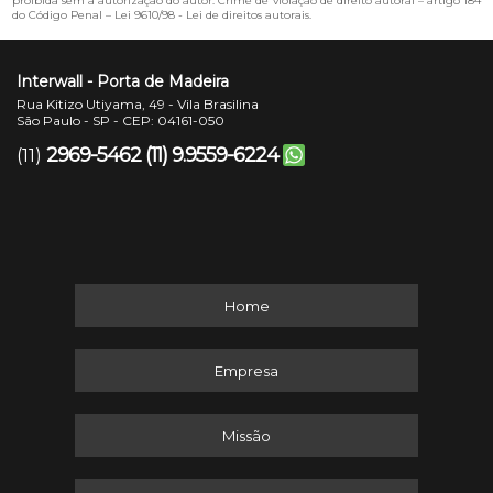
proibida sem a autorização do autor. Crime de violação de direito autoral – artigo 184
do Código Penal –
Lei 9610/98 - Lei de direitos autorais
.
Interwall - Porta de Madeira
Rua Kitizo Utiyama, 49 - Vila Brasilina
São Paulo - SP - CEP: 04161-050
2969-5462
(11) 9.9559-6224
(11)
Home
Empresa
Missão