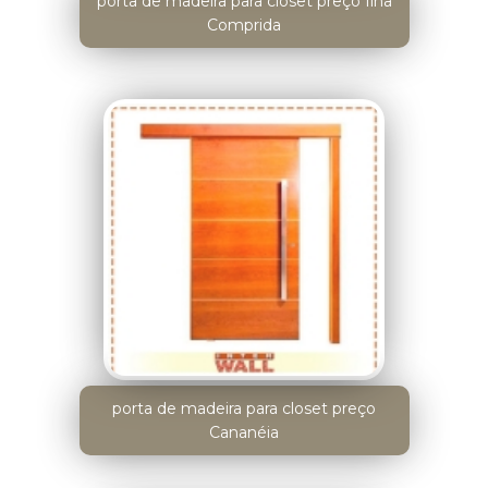
porta de madeira para closet preço Ilha
Comprida
porta de madeira para closet preço
Cananéia