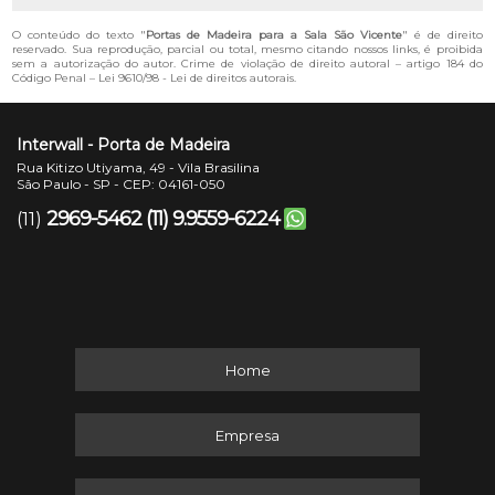
O conteúdo do texto "
Portas de Madeira para a Sala São Vicente
" é de direito
reservado. Sua reprodução, parcial ou total, mesmo citando nossos links, é proibida
sem a autorização do autor. Crime de violação de direito autoral – artigo 184 do
Código Penal –
Lei 9610/98 - Lei de direitos autorais
.
Interwall - Porta de Madeira
Rua Kitizo Utiyama, 49 - Vila Brasilina
São Paulo - SP - CEP: 04161-050
2969-5462
(11) 9.9559-6224
(11)
Home
Empresa