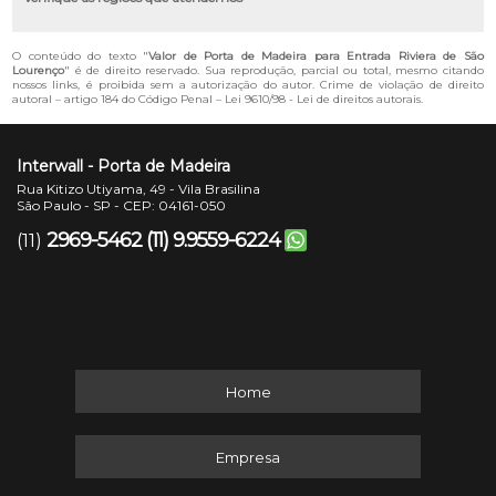
O conteúdo do texto "
Valor de Porta de Madeira para Entrada Riviera de São
Lourenço
" é de direito reservado. Sua reprodução, parcial ou total, mesmo citando
nossos links, é proibida sem a autorização do autor. Crime de violação de direito
autoral – artigo 184 do Código Penal –
Lei 9610/98 - Lei de direitos autorais
.
Interwall - Porta de Madeira
Rua Kitizo Utiyama, 49 - Vila Brasilina
São Paulo - SP - CEP: 04161-050
2969-5462
(11) 9.9559-6224
(11)
Home
Empresa