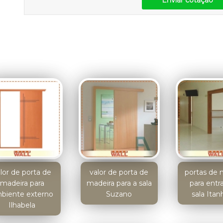
Enviar cotação
lor de porta de
valor de porta de
portas de 
madeira para
madeira para a sala
para entr
biente externo
Suzano
sala Ita
Ilhabela