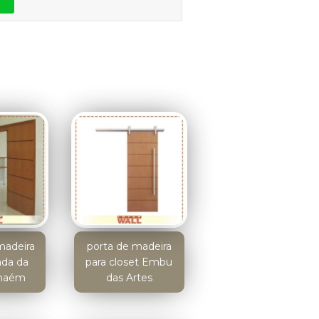
madeira
porta de madeira
ada da
para closet Embu
nhaém
das Artes