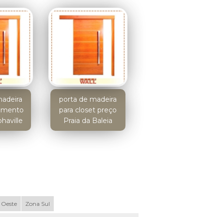
madeira
porta de madeira
tamento
para closet preço
haville
Praia da Baleia
 Oeste
Zona Sul