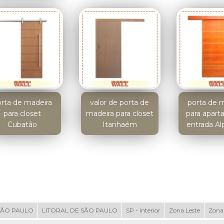
rta de madeira
valor de porta de
porta de 
para closet
madeira para closet
para apar
Cubatão
Itanhaém
entrada Alp
SÃO PAULO
LITORAL DE SÃO PAULO
SP - Interior
Zona Leste
Zona