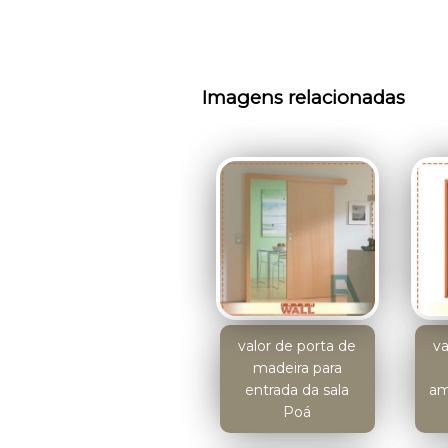
Imagens relacionadas
valor de porta de
va
madeira para
entrada da sala
am
Poá