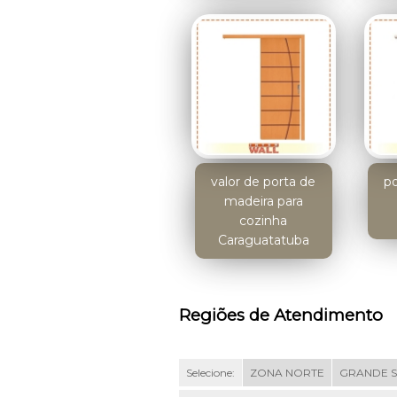
valor de porta de
po
madeira para
cozinha
Caraguatatuba
Regiões de Atendimento
Selecione:
ZONA NORTE
GRANDE 