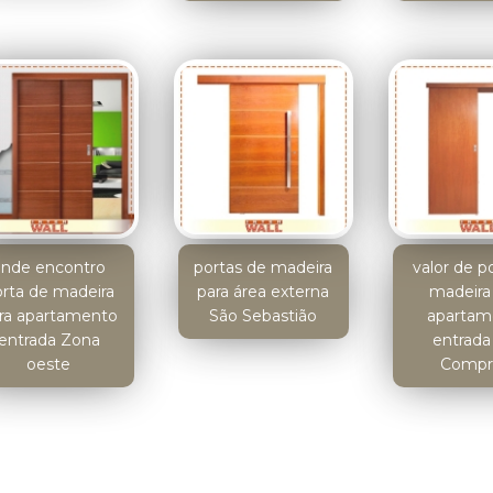
onde encontro
portas de madeira
valor de p
rta de madeira
para área externa
madeira
ra apartamento
São Sebastião
apartam
entrada Zona
entrada 
oeste
Compr