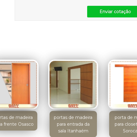
Enviar cotação
rtas de madeira
portas de madeira
porta de 
ra frente Osasco
para entrada da
para close
sala Itanhaém
Soroc