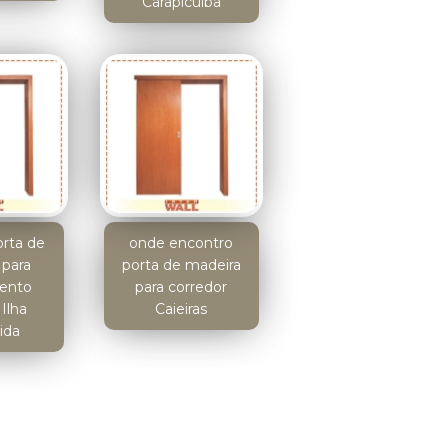
Carapicuíba
orta de
onde encontro
 para
porta de madeira
ento
para corredor
Ilha
Caieiras
ida