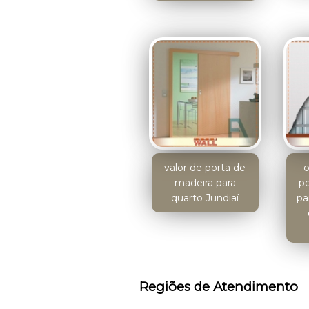
valor de porta de
madeira para
po
quarto Jundiaí
pa
Regiões de Atendimento