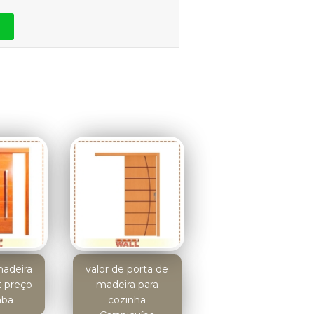
madeira
valor de porta de
t preço
madeira para
aba
cozinha