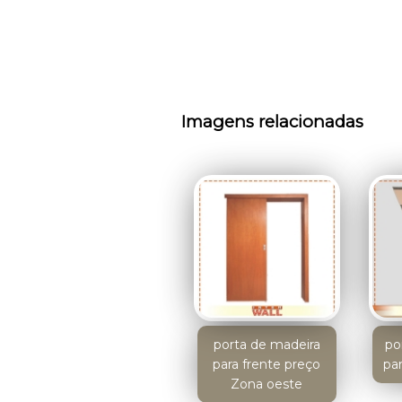
Imagens relacionadas
porta de madeira
po
para frente preço
pa
Zona oeste