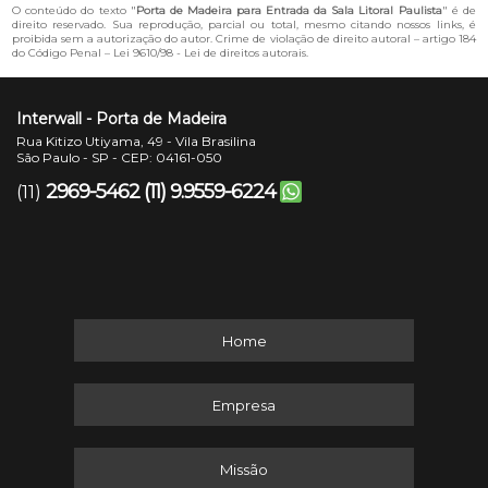
O conteúdo do texto "
Porta de Madeira para Entrada da Sala Litoral Paulista
" é de
direito reservado. Sua reprodução, parcial ou total, mesmo citando nossos links, é
proibida sem a autorização do autor. Crime de violação de direito autoral – artigo 184
do Código Penal –
Lei 9610/98 - Lei de direitos autorais
.
Interwall - Porta de Madeira
Rua Kitizo Utiyama, 49 - Vila Brasilina
São Paulo - SP - CEP: 04161-050
2969-5462
(11) 9.9559-6224
(11)
Home
Empresa
Missão