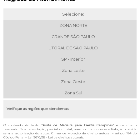
Selecione:
ZONA NORTE
GRANDE SÃO PAULO
LITORAL DE SÃO PAULO
SP - Interior
Zona Leste
Zona Oeste
Zona Sul
Verifique as regiões que atendemos
O conteúdo do texto "
Porta de Madeira para Frente Campinas
" é de direito
reservado. Sua reprodução, parcial ou total, mesmo citando nossos links, é proibida
sem a autorização do autor. Crime de violação de direito autoral – artigo 184 do
Código Penal –
Lei 9610/98 - Lei de direitos autorais
.