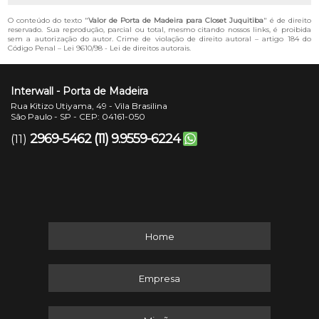
O conteúdo do texto "
Valor de Porta de Madeira para Closet Juquitiba
" é de direito
reservado. Sua reprodução, parcial ou total, mesmo citando nossos links, é proibida
sem a autorização do autor. Crime de violação de direito autoral – artigo 184 do
Código Penal –
Lei 9610/98 - Lei de direitos autorais
.
Interwall - Porta de Madeira
Rua Kitizo Utiyama, 49 - Vila Brasilina
São Paulo - SP - CEP: 04161-050
2969-5462
(11) 9.9559-6224
(11)
Home
Empresa