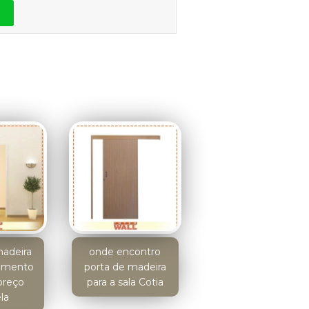
madeira
onde encontro
tamento
porta de madeira
preço
para a sala Cotia
la