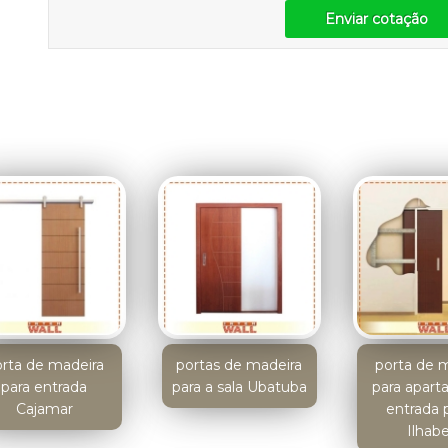
Enviar cotação
rta de madeira
portas de madeira
porta de 
para entrada
para a sala Ubatuba
para apar
Cajamar
entrada 
Ilhabe