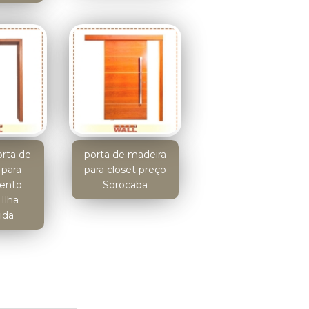
orta de
porta de madeira
 para
para closet preço
ento
Sorocaba
Ilha
ida