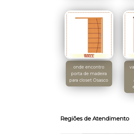
onde encontro
va
porta de madeira
para closet Osasco
Regiões de Atendimento