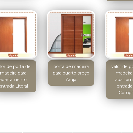
lor de porta de
porta de madeira
valor de p
madeira para
para quarto preço
madeira
apartamento
Arujá
apartam
entrada Litoral
entrada 
Compr