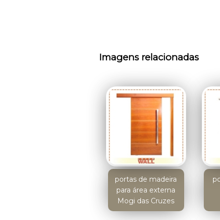
Imagens relacionadas
portas de madeira
po
para área externa
Mogi das Cruzes