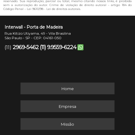
reservado. Sua reprodução, parcial ou total, mesmo citando nossos links, é proibida
sem a autorização do autor. Crime de violação de direito autoral – artigo 184 do
Código Penal –
Lei 9610/98 - Lei de direitos autorais
.
Interwall - Porta de Madeira
Rua Kitizo Utiyama, 49 - Vila Brasilina
São Paulo - SP - CEP: 04161-050
2969-5462
(11) 9.9559-6224
(11)
Home
Empresa
Missão