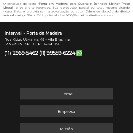
O conteúdo do texto "
Porta em Madeira para Quarto e Banheiro Melhor Preço
Litoral
" é de direito reservado. Sua reprodução, parcial ou total, mesmo citando
nossos links, é proibida sem a autorização do autor. Crime de violação de direito
autoral – artigo 184 do Código Penal –
Lei 9610/98 - Lei de direitos autorais
.
Interwall - Porta de Madeira
Rua Kitizo Utiyama, 49 - Vila Brasilina
São Paulo - SP - CEP: 04161-050
2969-5462
(11) 9.9559-6224
(11)
Home
Empresa
Missão