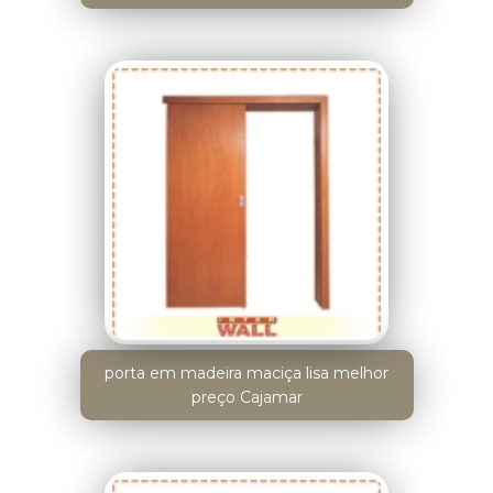
porta em madeira maciça lisa melhor
preço Cajamar