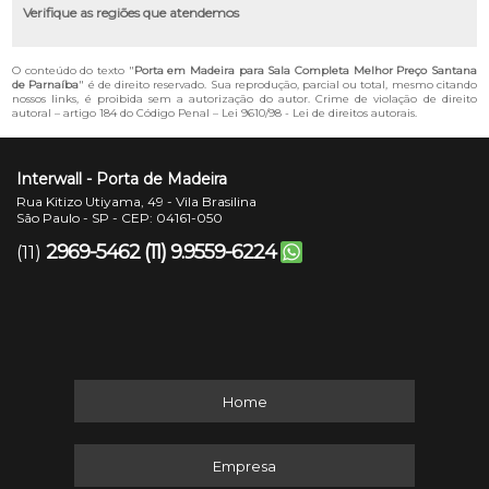
Verifique as regiões que atendemos
O conteúdo do texto "
Porta em Madeira para Sala Completa Melhor Preço Santana
de Parnaíba
" é de direito reservado. Sua reprodução, parcial ou total, mesmo citando
nossos links, é proibida sem a autorização do autor. Crime de violação de direito
autoral – artigo 184 do Código Penal –
Lei 9610/98 - Lei de direitos autorais
.
Interwall - Porta de Madeira
Rua Kitizo Utiyama, 49 - Vila Brasilina
São Paulo - SP - CEP: 04161-050
2969-5462
(11) 9.9559-6224
(11)
Home
Empresa