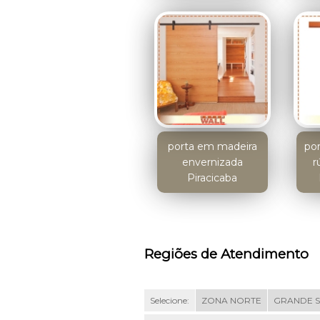
porta em madeira
po
envernizada
r
Piracicaba
Regiões de Atendimento
Selecione:
ZONA NORTE
GRANDE 