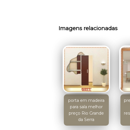
Imagens relacionadas
porta em madeira
pr
para sala melhor
preço Rio Grande
res
da Serra