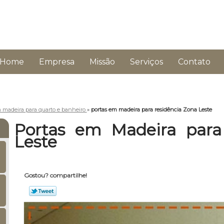
Home
Empresa
Missão
Serviços
Contato
 madeira para quarto e banheiro
»
portas em madeira para residência Zona Leste
Portas em Madeira para
Leste
Gostou? compartilhe!