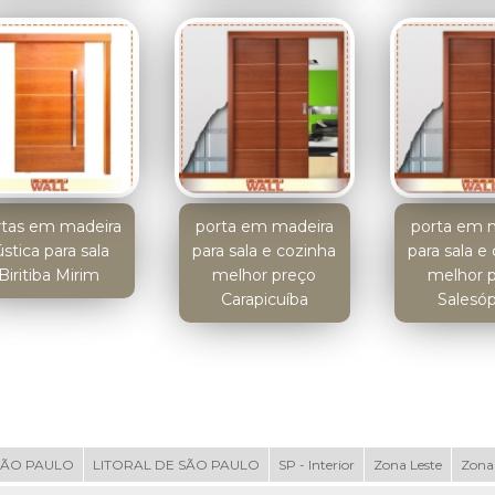
rtas em madeira
porta em madeira
porta em 
ústica para sala
para sala e cozinha
para sala e
Biritiba Mirim
melhor preço
melhor 
Carapicuíba
Salesóp
SÃO PAULO
LITORAL DE SÃO PAULO
SP - Interior
Zona Leste
Zona