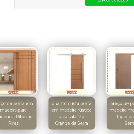
Enviar cotação
eço de porta em
quanto custa porta
preço de p
madeira para
em madeira rústica
madeira mac
idência Ribeirão
para sala Rio
Itapecer
Pires
Grande da Serra
Serr