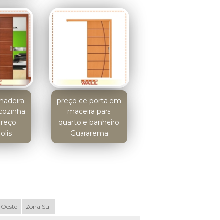
madeira
preço de porta em
 cozinha
madeira para
preço
quarto e banheiro
olis
Guararema
 Oeste
Zona Sul