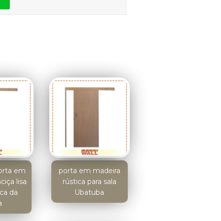
orta em
porta em madeira
iça lisa
rústica para sala
ica da
Ubatuba
a