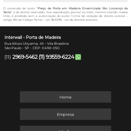
O conteúdo do texto "
Preço de Porta em Madeira Envernizada São Lourenço da
Serra
" é de direito reservado. Sua reprodução, parcial ou total, mesmo citando nossos
links, é proibida sem a autorização do autor. Crime de violação de direito autoral –
artigo 184 do Código Penal –
Lei 9610/98 - Lei de direitos autorais
.
Interwall - Porta de Madeira
Rua Kitizo Utiyama, 49 - Vila Brasilina
São Paulo - SP - CEP: 04161-050
2969-5462
(11) 9.9559-6224
(11)
Home
Empresa