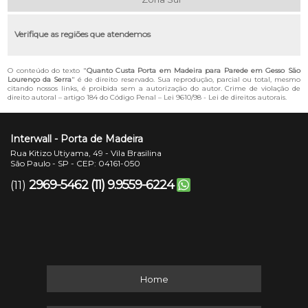
Verifique as regiões que atendemos
O conteúdo do texto "
Quanto Custa Porta em Madeira para Parede em Gesso São
Lourenço da Serra
" é de direito reservado. Sua reprodução, parcial ou total, mesmo
citando nossos links, é proibida sem a autorização do autor. Crime de violação de
direito autoral – artigo 184 do Código Penal –
Lei 9610/98 - Lei de direitos autorais
.
Interwall - Porta de Madeira
Rua Kitizo Utiyama, 49 - Vila Brasilina
São Paulo - SP - CEP: 04161-050
2969-5462
(11) 9.9559-6224
(11)
Home