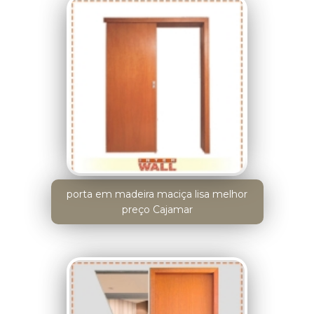
porta em madeira maciça lisa melhor
preço Cajamar