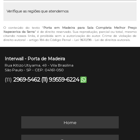
Verifique as regiões que atendemos
O conteúdo do texto "
Porta em Madeira para Sala Completa Melhor Preço
Itapecerica da Serra
" é de direito reservado. Sua reprodução, parcial ou total, mesmo
citando nossos links, é proibida sem a autorização do autor. Crime de violação de
direito autoral – artigo 184 do Código Penal –
Lei 9610/98 - Lei de direitos autorais
.
Interwall - Porta de Madeira
Rua Kitizo Utiyama, 49 - Vila Brasilina
São Paulo - SP - CEP: 04161-050
2969-5462
(11) 9.9559-6224
(11)
Home