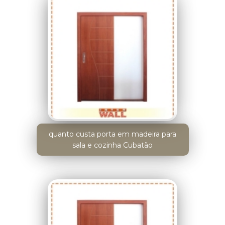
quanto custa porta em madeira para
sala e cozinha Cubatão