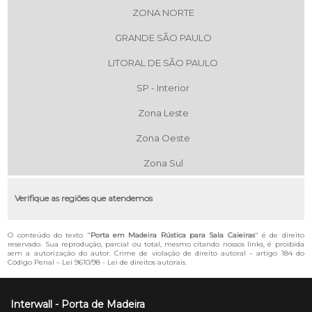
ZONA NORTE
GRANDE SÃO PAULO
LITORAL DE SÃO PAULO
SP - Interior
Zona Leste
Zona Oeste
Zona Sul
Verifique as regiões que atendemos
O conteúdo do texto "
Porta em Madeira Rústica para Sala Caieiras
" é de direito
reservado. Sua reprodução, parcial ou total, mesmo citando nossos links, é proibida
sem a autorização do autor. Crime de violação de direito autoral – artigo 184 do
Código Penal –
Lei 9610/98 - Lei de direitos autorais
.
Interwall - Porta de Madeira