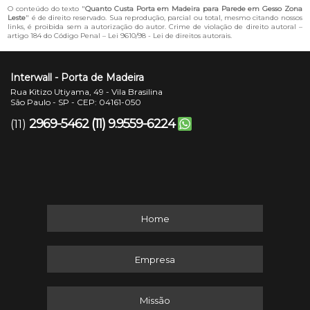
O conteúdo do texto "
Quanto Custa Porta em Madeira para Parede em Gesso Zona
Leste
" é de direito reservado. Sua reprodução, parcial ou total, mesmo citando nossos
links, é proibida sem a autorização do autor. Crime de violação de direito autoral –
artigo 184 do Código Penal –
Lei 9610/98 - Lei de direitos autorais
.
Interwall - Porta de Madeira
Rua Kitizo Utiyama, 49 - Vila Brasilina
São Paulo - SP - CEP: 04161-050
2969-5462
(11) 9.9559-6224
(11)
Home
Empresa
Missão