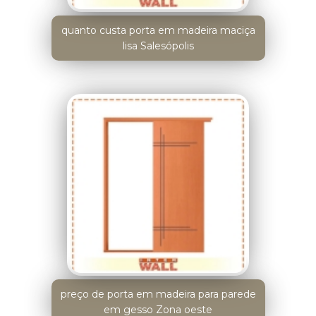
quanto custa porta em madeira maciça
lisa Salesópolis
preço de porta em madeira para parede
em gesso Zona oeste