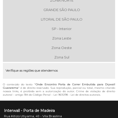
ZONA NORTE
GRANDE SÃO PAULO
LITORAL DE SÃO PAULO
SP - Interior
Zona Leste
Zona Oeste
Zona Sul
Verifique as regiões que atendemos
O conteúdo do texto "
Onde Encontro Porta de Correr Embutida para Drywall
Guararema
" é de direito reservado. Sua reprodução, parcial ou total, mesmo citando
nossos links, é proibida sem a autorização do autor. Crime de violação de direito
autoral – artigo 184 do Código Penal –
Lei 9610/98 - Lei de direitos autorais
.
Interwall - Porta de Madeira
Rua Kitizo Utiyama, 49 - Vila Brasilina