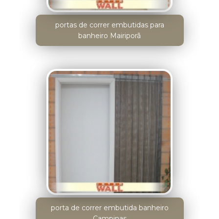
portas de correr embutidas para
banheiro Mairiporã
porta de correr embutida banheiro
Campinas