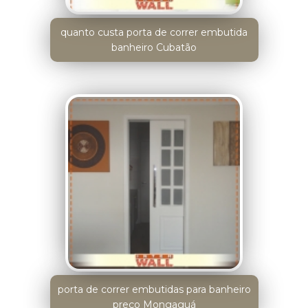
quanto custa porta de correr embutida
banheiro Cubatão
porta de correr embutidas para banheiro
preço Mongaguá