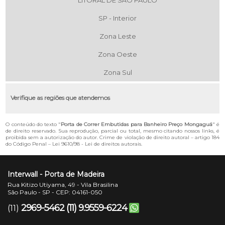
LITORAL DE SÃO PAULO
SP - Interior
Zona Leste
Zona Oeste
Zona Sul
Verifique as regiões que atendemos
O conteúdo do texto "
Porta de Correr Embutidas para Banheiro Preço Mongaguá
" é
de direito reservado. Sua reprodução, parcial ou total, mesmo citando nossos links, é
proibida sem a autorização do autor. Crime de violação de direito autoral – artigo 184
do Código Penal –
Lei 9610/98 - Lei de direitos autorais
.
Interwall - Porta de Madeira
Rua Kitizo Utiyama, 49 - Vila Brasilina
São Paulo - SP - CEP: 04161-050
2969-5462
(11) 9.9559-6224
(11)