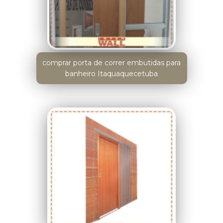
comprar porta de correr embutidas para
banheiro Itaquaquecetuba