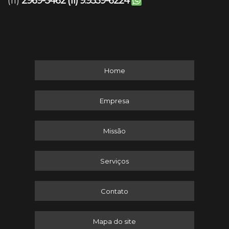
2969-5462
(11) 9.9559-6224
(11)
Home
Empresa
Missão
Serviços
Contato
Mapa do site