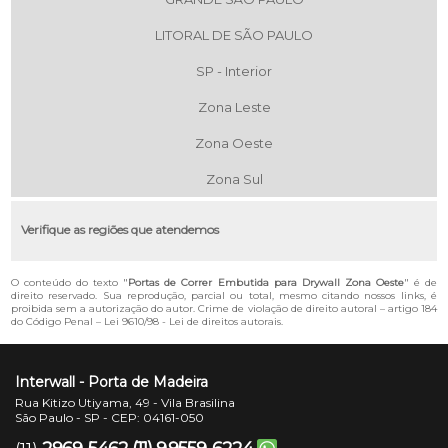
LITORAL DE SÃO PAULO
SP - Interior
Zona Leste
Zona Oeste
Zona Sul
Verifique as regiões que atendemos
O conteúdo do texto "
Portas de Correr Embutida para Drywall Zona Oeste
" é de
direito reservado. Sua reprodução, parcial ou total, mesmo citando nossos links, é
proibida sem a autorização do autor. Crime de violação de direito autoral – artigo 184
do Código Penal –
Lei 9610/98 - Lei de direitos autorais
.
Interwall - Porta de Madeira
Rua Kitizo Utiyama, 49 - Vila Brasilina
São Paulo - SP - CEP: 04161-050