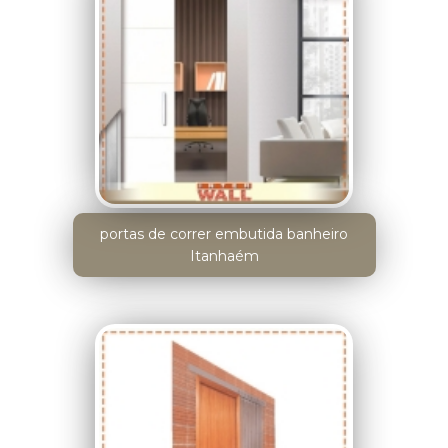
portas de correr embutida banheiro
Itanhaém