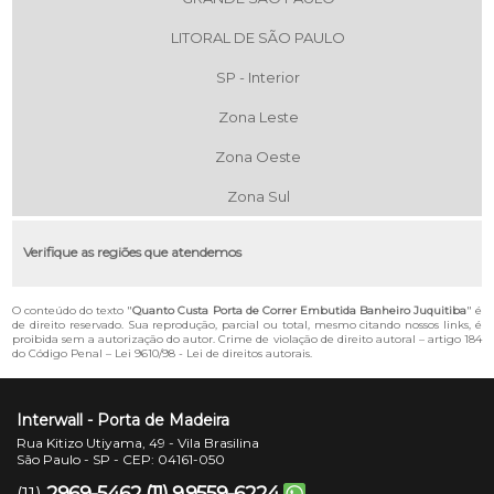
LITORAL DE SÃO PAULO
SP - Interior
Zona Leste
Zona Oeste
Zona Sul
Verifique as regiões que atendemos
O conteúdo do texto "
Quanto Custa Porta de Correr Embutida Banheiro Juquitiba
" é
de direito reservado. Sua reprodução, parcial ou total, mesmo citando nossos links, é
proibida sem a autorização do autor. Crime de violação de direito autoral – artigo 184
do Código Penal –
Lei 9610/98 - Lei de direitos autorais
.
Interwall - Porta de Madeira
Rua Kitizo Utiyama, 49 - Vila Brasilina
São Paulo - SP - CEP: 04161-050