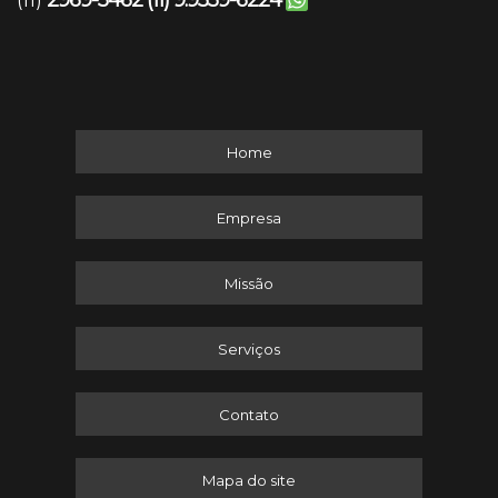
2969-5462
(11) 9.9559-6224
(11)
Home
Empresa
Missão
Serviços
Contato
Mapa do site