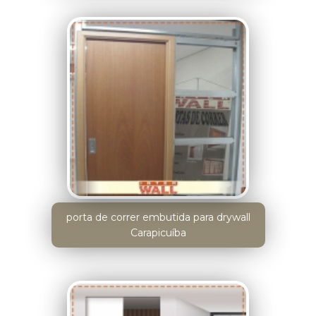
porta de correr embutida para drywall
Carapicuíba