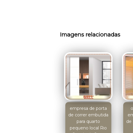
Imagens relacionadas
empresa de porta
de correr embutida
em
para quarto
de 
pequeno local Rio