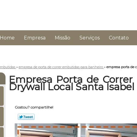
Home
Empresa
Missão
Serviços
Contato
 embutidas
»
empresa de porta de correr embutidas para banheiro
»
empresa porta de c
Empresa Porta de Correr
Drywall Local Santa Isabel
Gostou? compartilhe!