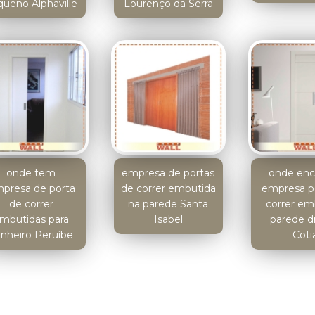
queno Alphaville
Lourenço da Serra
onde tem
empresa de portas
onde enc
presa de porta
de correr embutida
empresa p
de correr
na parede Santa
correr em
mbutidas para
Isabel
parede d
nheiro Peruíbe
Coti