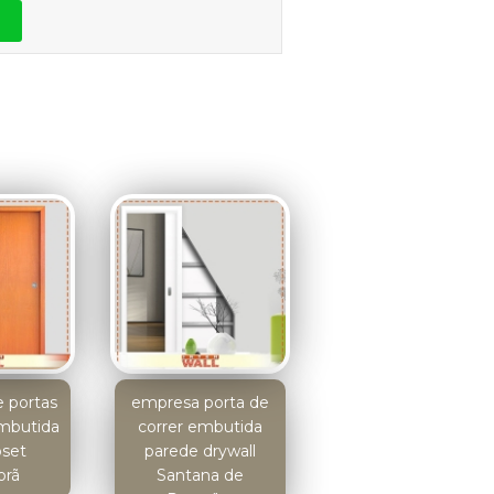
 portas
empresa porta de
embutida
correr embutida
oset
parede drywall
orã
Santana de