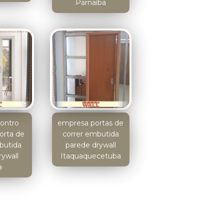
Parnaíba
ontro
empresa portas de
orta de
correr embutida
butida
parede drywall
rywall
Itaquaquecetuba
a