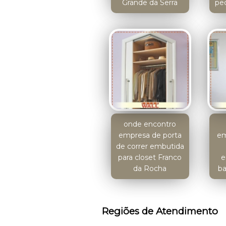
Grande da Serra
pe
onde encontro
empresa de porta
em
de correr embutida
para closet Franco
e
da Rocha
ba
Regiões de Atendimento