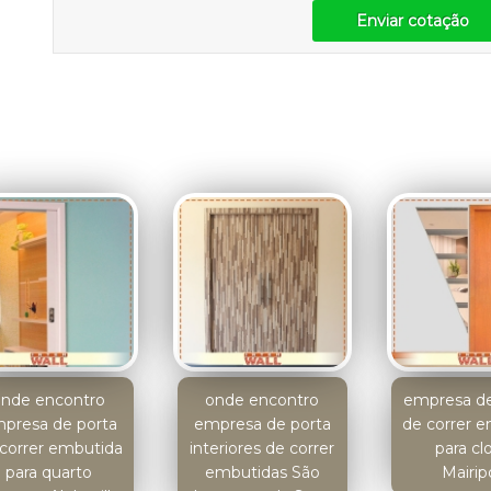
Enviar cotação
onde encontro
onde encontro
empresa de
presa de porta
empresa de porta
de correr 
correr embutida
interiores de correr
para cl
para quarto
embutidas São
Mairip