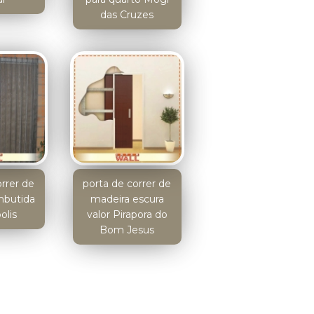
das Cruzes
orrer de
porta de correr de
mbutida
madeira escura
olis
valor Pirapora do
Bom Jesus