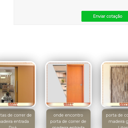
Enviar cotação
tas de correr de
onde encontro
porta de c
adeira entrada
porta de correr de
madeira 
Poá
madeira entrada
Litor