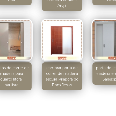
Arujá
tas de correr de
comprar porta de
porta de c
madeira para
correr de madeira
madeira e
quarto litoral
escura Pirapora do
Salesóp
paulista
Bom Jesus