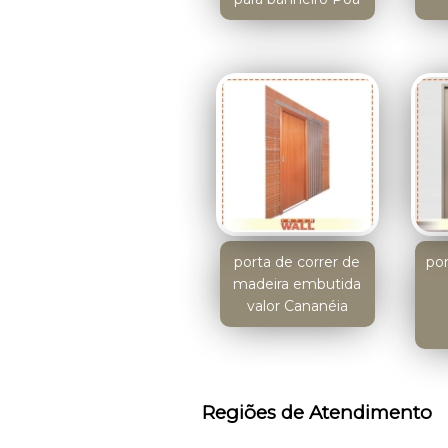
porta de correr de
por
madeira embutida
valor Cananéia
Regiões de Atendimento