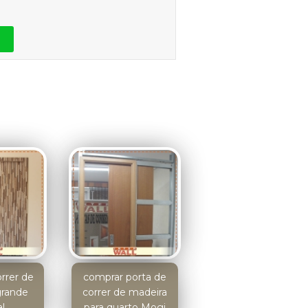
orrer de
comprar porta de
grande
correr de madeira
al
para quarto Mogi