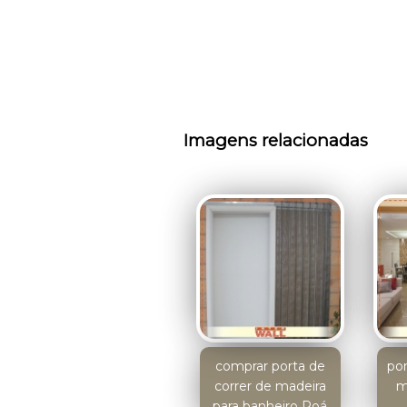
Imagens relacionadas
comprar porta de
por
correr de madeira
m
para banheiro Poá