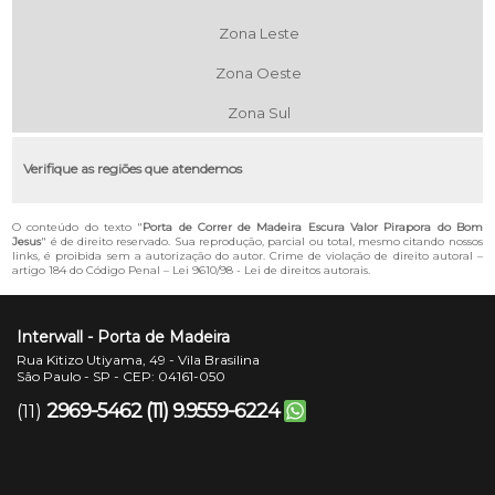
Zona Leste
Zona Oeste
Zona Sul
Verifique as regiões que atendemos
O conteúdo do texto "
Porta de Correr de Madeira Escura Valor Pirapora do Bom
Jesus
" é de direito reservado. Sua reprodução, parcial ou total, mesmo citando nossos
links, é proibida sem a autorização do autor. Crime de violação de direito autoral –
artigo 184 do Código Penal –
Lei 9610/98 - Lei de direitos autorais
.
Interwall - Porta de Madeira
Rua Kitizo Utiyama, 49 - Vila Brasilina
São Paulo - SP - CEP: 04161-050
2969-5462
(11) 9.9559-6224
(11)