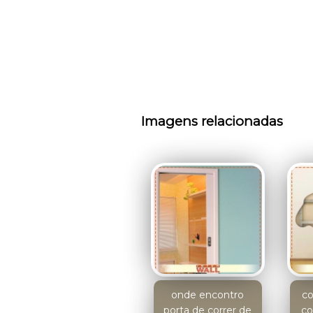
Imagens relacionadas
onde encontro
co
porta de correr de
co