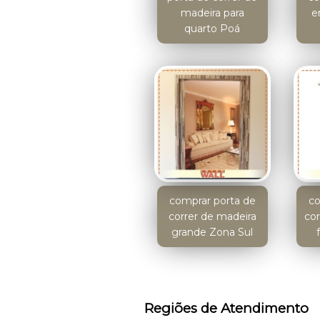
madeira para
e
quarto Poá
comprar porta de
co
correr de madeira
cor
grande Zona Sul
Regiões de Atendimento