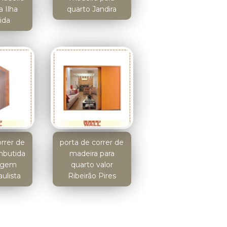
 Ilha
quarto Jandira
ida
orrer de
porta de correr de
mbutida
madeira para
argem
quarto valor
ulista
Ribeirão Pires