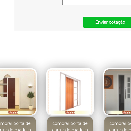
Enviar cotação
mprar porta de
comprar porta de
comprar p
rrer de madeira
correr de madeira
correr de 