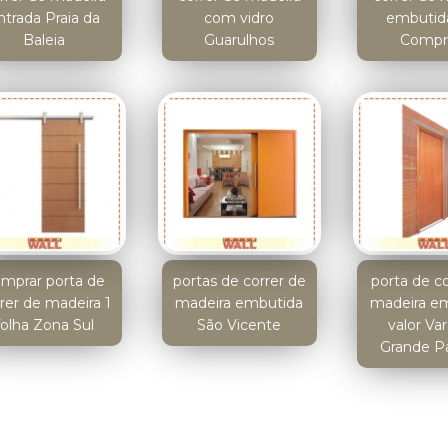
ntrada Praia da
com vidro
embutida
Baleia
Guarulhos
Compr
mprar porta de
portas de correr de
porta de c
rer de madeira 1
madeira embutida
madeira e
folha Zona Sul
São Vicente
valor V
Grande Pa