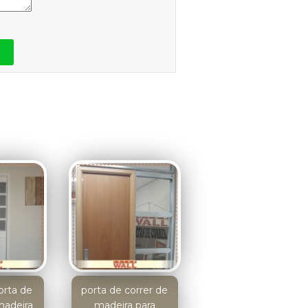
orta de
porta de correr de
madeira
madeira para