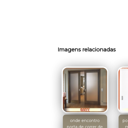
Imagens relacionadas
onde encontro
po
porta de correr de
m