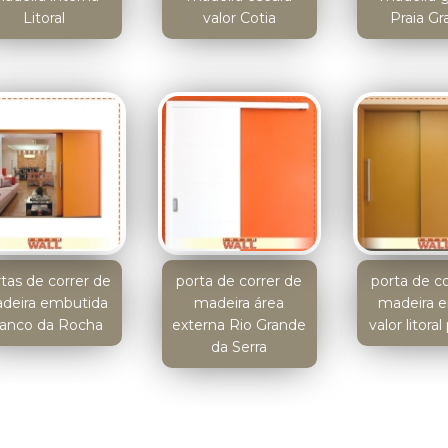
Litoral
valor Cotia
Praia G
tas de correr de
porta de correr de
porta de c
deira embutida
madeira área
madeira e
ranco da Rocha
externa Rio Grande
valor litoral
da Serra