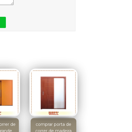
orrer de
comprar porta de
grande
correr de madeira