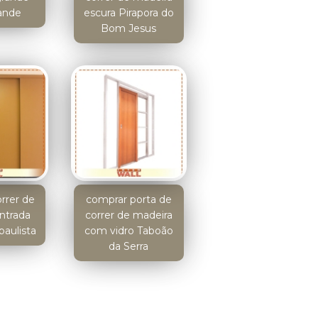
rande
escura Pirapora do
Bom Jesus
orrer de
comprar porta de
ntrada
correr de madeira
 paulista
com vidro Taboão
da Serra