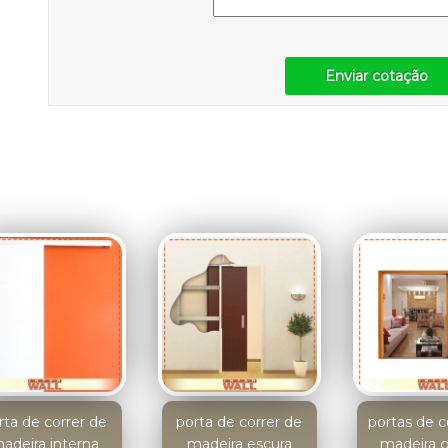
Enviar cotação
rta de correr de
porta de correr de
portas de c
adeira interna
madeira escura
madeira 