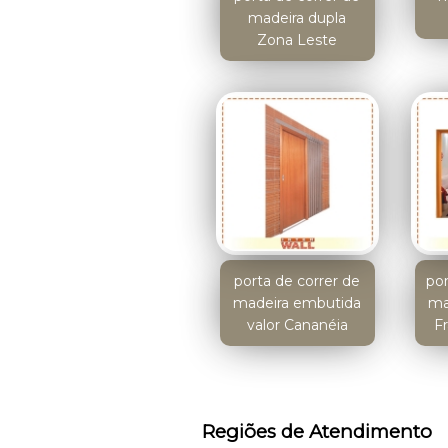
madeira dupla
Zona Leste
porta de correr de
por
madeira embutida
ma
valor Cananéia
F
Regiões de Atendimento