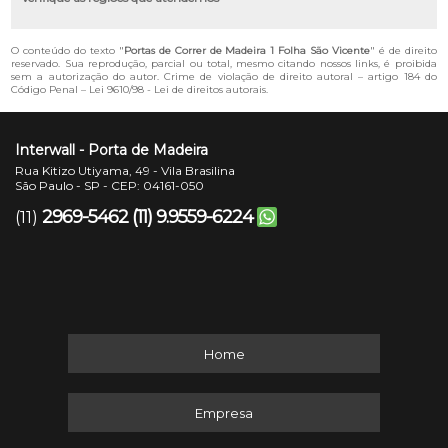
O conteúdo do texto "
Portas de Correr de Madeira 1 Folha São Vicente
" é de direito
reservado. Sua reprodução, parcial ou total, mesmo citando nossos links, é proibida
sem a autorização do autor. Crime de violação de direito autoral – artigo 184 do
Código Penal –
Lei 9610/98 - Lei de direitos autorais
.
Interwall - Porta de Madeira
Rua Kitizo Utiyama, 49 - Vila Brasilina
São Paulo - SP - CEP: 04161-050
2969-5462
(11) 9.9559-6224
(11)
Home
Empresa