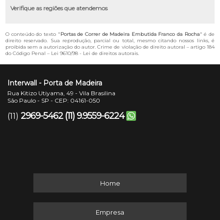
Verifique as regiões que atendemos
O conteúdo do texto "
Portas de Correr de Madeira Embutida Franco da Rocha
" é de
direito reservado. Sua reprodução, parcial ou total, mesmo citando nossos links, é
proibida sem a autorização do autor. Crime de violação de direito autoral – artigo 184
do Código Penal –
Lei 9610/98 - Lei de direitos autorais
.
Interwall - Porta de Madeira
Rua Kitizo Utiyama, 49 - Vila Brasilina
São Paulo - SP - CEP: 04161-050
2969-5462
(11) 9.9559-6224
(11)
Home
Empresa