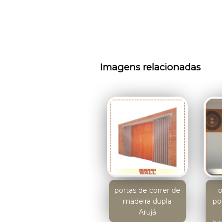
Imagens relacionadas
portas de correr de
madeira dupla
po
Arujá