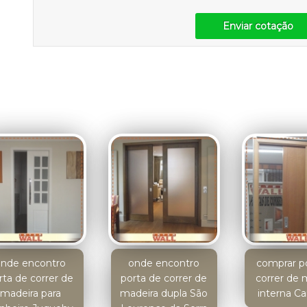
Enviar cotação
onde encontro
onde encontro
comprar p
rta de correr de
porta de correr de
correr de 
madeira para
madeira dupla São
interna C