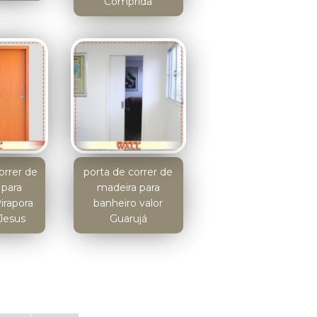
Comprida
orrer de
porta de correr de
 para
madeira para
irapora
banheiro valor
Jesus
Guarujá