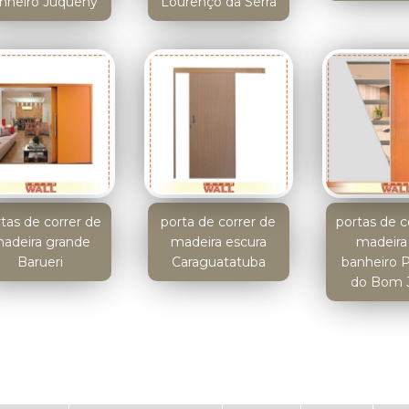
nheiro Juquehy
Lourenço da Serra
tas de correr de
porta de correr de
portas de c
adeira grande
madeira escura
madeira
Barueri
Caraguatatuba
banheiro P
do Bom 