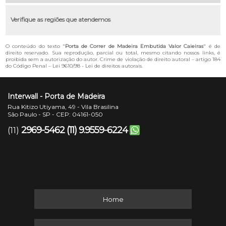
Verifique as regiões que atendemos
O conteúdo do texto "
Porta de Correr de Madeira Embutida Valor Caieiras
" é de
direito reservado. Sua reprodução, parcial ou total, mesmo citando nossos links, é
proibida sem a autorização do autor. Crime de violação de direito autoral – artigo 184
do Código Penal –
Lei 9610/98 - Lei de direitos autorais
.
Interwall - Porta de Madeira
Rua Kitizo Utiyama, 49 - Vila Brasilina
São Paulo - SP - CEP: 04161-050
2969-5462
(11) 9.9559-6224
(11)
Home