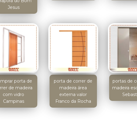
irapora do Bom
Jesus
mprar porta de
porta de correr de
portas de c
rrer de madeira
madeira área
madeira es
com vidro
externa valor
Sebast
Campinas
Franco da Rocha