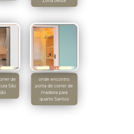
Zona oeste
orrer de
onde encontro
cura São
porta de correr de
ião
madeira para
quarto Santos