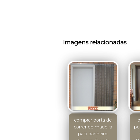
Imagens relacionadas
comprar porta de
correr de madeira
po
para banheiro