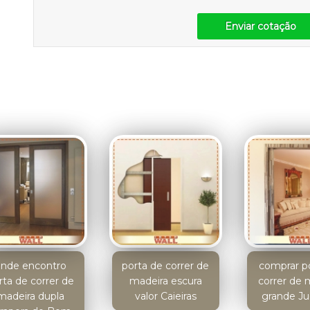
Enviar cotação
onde encontro
porta de correr de
comprar p
rta de correr de
madeira escura
correr de 
madeira dupla
valor Caieiras
grande J