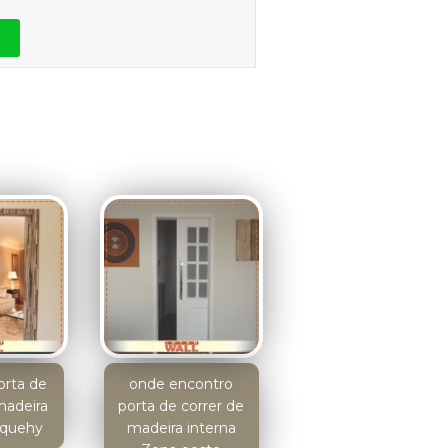
orta de
onde encontro
madeira
porta de correr de
uquehy
madeira interna