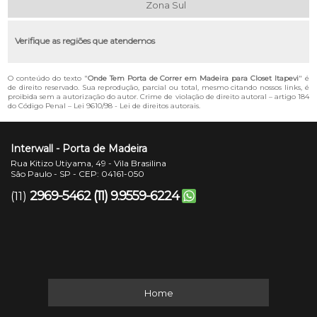
Zona Sul
Verifique as regiões que atendemos
O conteúdo do texto "
Onde Tem Porta de Correr em Madeira para Closet Itapevi
" é
de direito reservado. Sua reprodução, parcial ou total, mesmo citando nossos links, é
proibida sem a autorização do autor. Crime de violação de direito autoral – artigo 184
do Código Penal –
Lei 9610/98 - Lei de direitos autorais
.
Interwall - Porta de Madeira
Rua Kitizo Utiyama, 49 - Vila Brasilina
São Paulo - SP - CEP: 04161-050
2969-5462
(11) 9.9559-6224
(11)
Home