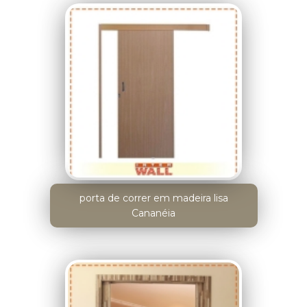
porta de correr em madeira lisa
Cananéia