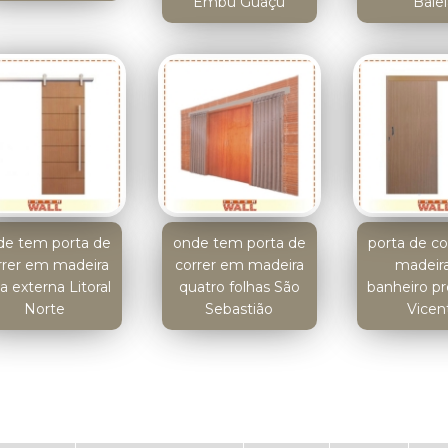
Embu Guaçú
Bale
de tem porta de
onde tem porta de
porta de c
rrer em madeira
correr em madeira
madeir
a externa Litoral
quatro folhas São
banheiro p
Norte
Sebastião
Vicen