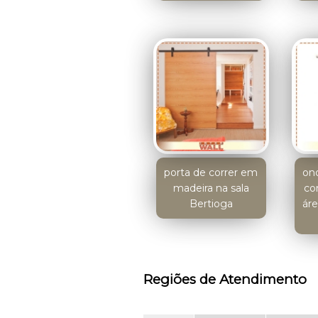
porta de correr em
on
madeira na sala
co
Bertioga
áre
Regiões de Atendimento