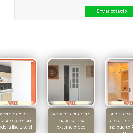
Enviar cotação
orçamento de
porta de correr em
onde tem p
rta de correr em
madeira área
correr em 
eira lisa Litoral
externa preço
no quarto 