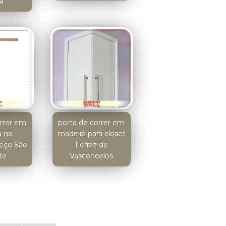
ia
orrer em
porta de correr em
a no
madeira para closet
reço São
Ferraz de
te
Vasconcelos