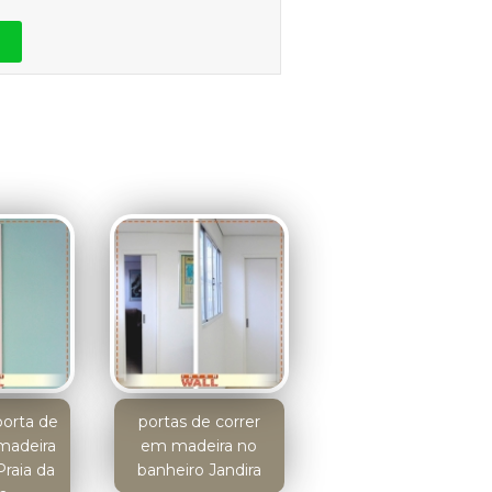
orta de
portas de correr
madeira
em madeira no
Praia da
banheiro Jandira