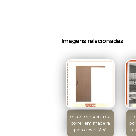
Imagens relacionadas
onde tem porta de
correr em madeira
po
para closet Poá
mad