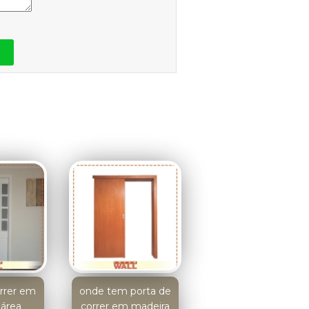
orrer em
onde tem porta de
 área
correr em madeira