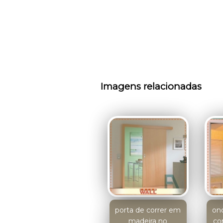
Imagens relacionadas
porta de correr em
on
madeira no
co