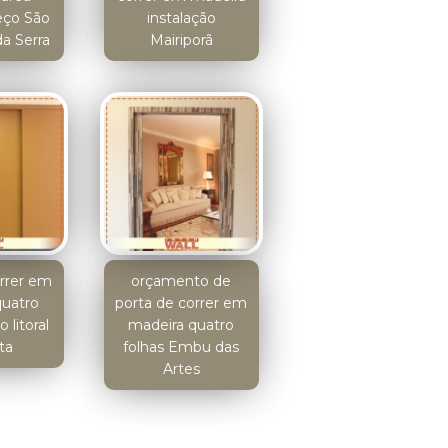
eço São
instalação
a Serra
Mairiporã
orrer em
orçamento de
quatro
porta de correr em
 litoral
madeira quatro
ta
folhas Embu das
Artes