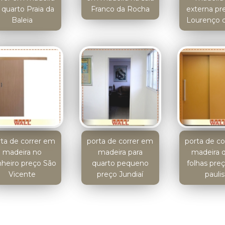
 quarto Praia da
Franco da Rocha
externa pr
Baleia
Lourenço d
rta de correr em
porta de correr em
porta de c
madeira no
madeira para
madeira 
heiro preço São
quarto pequeno
folhas preço
Vicente
preço Jundiaí
paulis