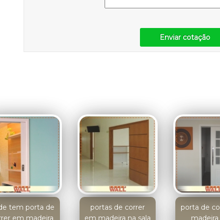
Enviar cotação
de tem porta de
portas de correr
porta de c
rrer em madeira
em madeira na sala
madeira