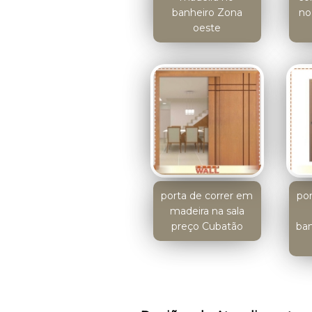
banheiro Zona
no
oeste
porta de correr em
po
madeira na sala
preço Cubatão
ban