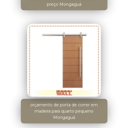
preço Mongaguá
orçamento de porta de correr em
madeira para quarto pequeno
Mongaguá