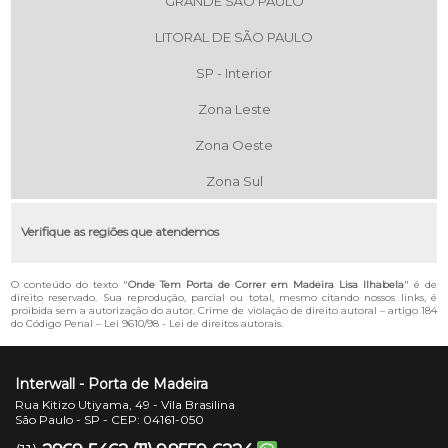
GRANDE SÃO PAULO
LITORAL DE SÃO PAULO
SP - Interior
Zona Leste
Zona Oeste
Zona Sul
Verifique as regiões que atendemos
O conteúdo do texto "
Onde Tem Porta de Correr em Madeira Lisa Ilhabela
" é de
direito reservado. Sua reprodução, parcial ou total, mesmo citando nossos links, é
proibida sem a autorização do autor. Crime de violação de direito autoral – artigo 184
do Código Penal –
Lei 9610/98 - Lei de direitos autorais
.
Interwall - Porta de Madeira
Rua Kitizo Utiyama, 49 - Vila Brasilina
São Paulo - SP - CEP: 04161-050