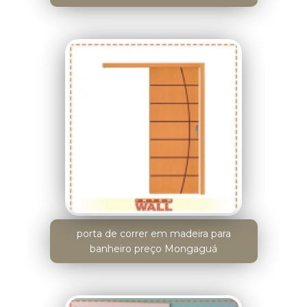
porta de correr em madeira para
banheiro preço Mongaguá