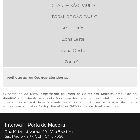
GRANDE SÃO PAULO
LITORAL DE SÃO PAULO
SP - Interior
Zona Leste
Zona Oeste
Zona Sul
Verifique as regiões que atendemos
O conteúdo do texto "
Orçamento de Porta de Correr em Madeira área Externa
Jandira
" é de direito reservado. Sua reprodução, parcial ou total, mesmo citando
nossos links, é proibida sem a autorização do autor. Crime de violação de direito
autoral – artigo 184 do Código Penal –
Lei 9610/98 - Lei de direitos autorais
.
Interwall - Porta de Madeira
Rua Kitizo Utiyama, 49 - Vila Brasilina
São Paulo - SP - CEP: 04161-050