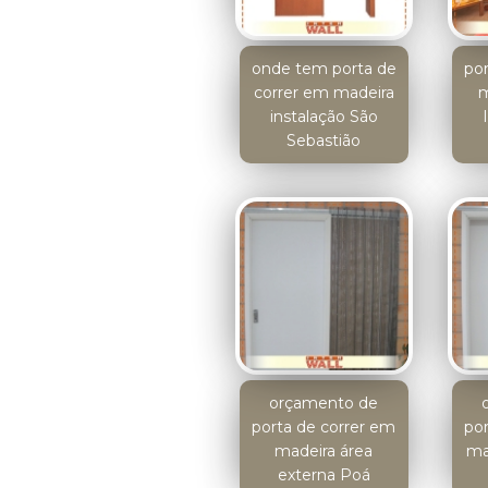
onde tem porta de
po
correr em madeira
m
instalação São
Sebastião
orçamento de
porta de correr em
po
madeira área
ma
externa Poá