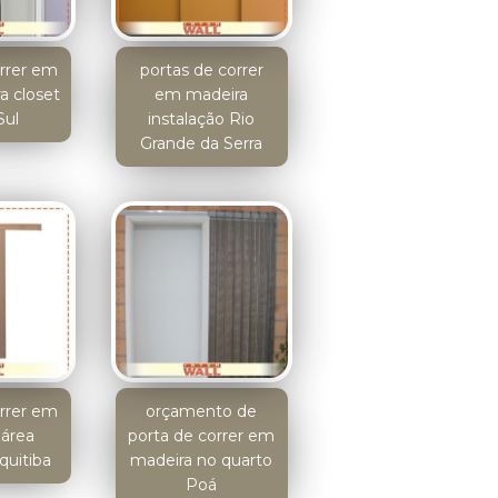
orrer em
portas de correr
a closet
em madeira
Sul
instalação Rio
Grande da Serra
orrer em
orçamento de
 área
porta de correr em
quitiba
madeira no quarto
Poá