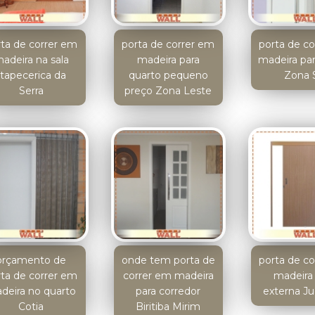
rta de correr em
porta de correr em
porta de c
adeira na sala
madeira para
madeira par
Itapecerica da
quarto pequeno
Zona 
Serra
preço Zona Leste
orçamento de
onde tem porta de
porta de c
rta de correr em
correr em madeira
madeira
deira no quarto
para corredor
externa Ju
Cotia
Biritiba Mirim