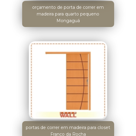
orçamento de porta de correr em
madeira para quarto pequeno
Mongaguá
portas de correr em madeira para closet
Franco da Rocha