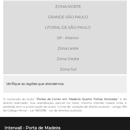
ZONA NORTE
GRANDE SÃO PAULO
LITORAL DE SÃO PAULO
SP - Interior
Zona Leste
Zona Oeste
Zona Sul
Verifique as regiões que atendemos
O conteúdo do texto "
Portas de Correr em Madeira Quatro Folhas Sorocaba
" é de
direito reservado. Sua reprodução, parcial ou total, mesmo citando nossos links, é
proibida sem a autorização do autor. Crime de violação de direito autoral – artigo 184
do Código Penal –
Lei 9610/98 - Lei de direitos autorais
.
Interwall - Porta de Madeira