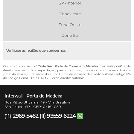
SP - Interior
Zona Leste
Zona Oeste
Zona Sul
Verifique as regiões que atendemos
O conteúdo do texto "
Onde Tem Porta de Correr em Madeira Lisa Mairiporã
" é de
direito reservado. Sua reprodução, parcial ou total, mesmo citando nossos links, é
proibida sem a autorização do autor. Crime de violação de direito autoral – artigo 184
do Código Penal –
Lei 9610/98 - Lei de direitos autorais
.
Interwall - Porta de Madeira
Rua Kitizo Utiyama, 49 - Vila Brasilina
São Paulo - SP - CEP: 04161-050
2969-5462
(11) 9.9559-6224
(11)