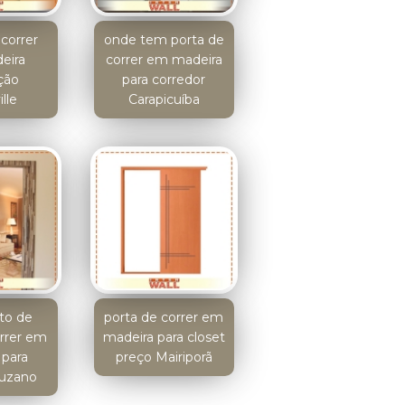
correr
onde tem porta de
eira
correr em madeira
ção
para corredor
lle
Carapicuíba
to de
porta de correr em
orrer em
madeira para closet
 para
preço Mairiporã
Suzano