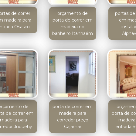
ortas de correr
orçamento de
portas de 
m madeira para
porta de correr em
em mad
ntrada Osasco
madeira no
instala
banheiro Itanhaém
Alphavi
orçamento de
porta de correr em
orçamen
rta de correr em
madeira para
porta de c
madeira para
corredor preço
madeira
rredor Juquehy
Cajamar
entrada 