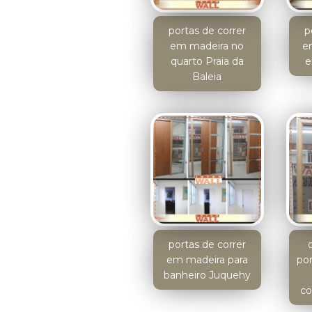
portas de correr
p
em madeira no
e
quarto Praia da
e
Baleia
portas de correr
em madeira para
po
banheiro Juquehy
co