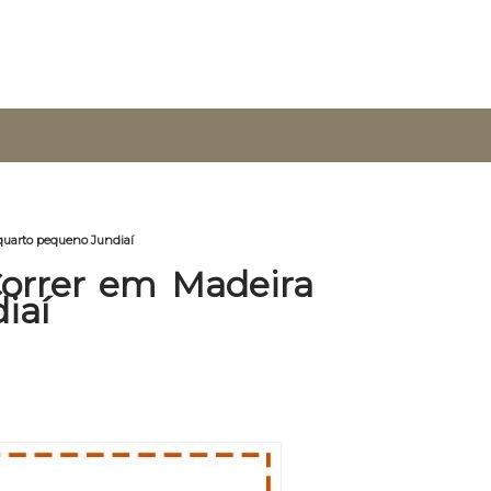
quarto pequeno Jundiaí
orrer em Madeira
iaí