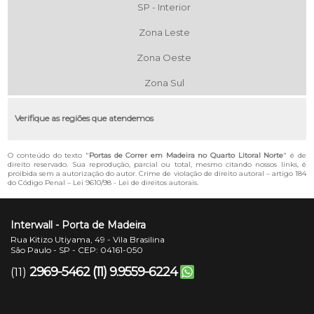
SP - Interior
Zona Leste
Zona Oeste
Zona Sul
Verifique as regiões que atendemos
O conteúdo do texto "
Portas de Correr em Madeira no Quarto Litoral Norte
" é de
direito reservado. Sua reprodução, parcial ou total, mesmo citando nossos links, é
proibida sem a autorização do autor. Crime de violação de direito autoral – artigo 184
do Código Penal –
Lei 9610/98 - Lei de direitos autorais
.
Interwall - Porta de Madeira
Rua Kitizo Utiyama, 49 - Vila Brasilina
São Paulo - SP - CEP: 04161-050
2969-5462
(11) 9.9559-6224
(11)