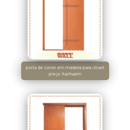
porta de correr em madeira para closet
preço Itanhaém