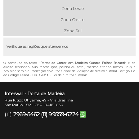
Zona Leste
Zona Oeste
Zona Sul
Verifique as regiões que atendemos
O conteúdo do texto "
Portas de Correr em Madeira Quatro Folhas Barueri
" é de
direito reservado. Sua reprodução, parcial ou total, mesmo citando nossos links, é
proibida sem a autorização do autor. Crime de violação de direito autoral – artigo 184
do Código Penal –
Lei 9610/98 - Lei de direitos autorais
.
Interwall - Porta de Madeira
Rua Kitizo Utiyama, 49 - Vila Brasilina
São Paulo - SP - CEP: 04161-050
2969-5462
(11) 9.9559-6224
(11)