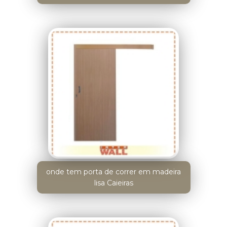
onde tem porta de correr em madeira
lisa Caieiras