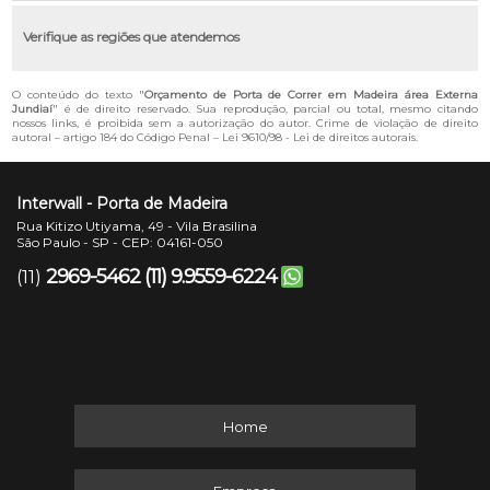
Verifique as regiões que atendemos
O conteúdo do texto "
Orçamento de Porta de Correr em Madeira área Externa
Jundiaí
" é de direito reservado. Sua reprodução, parcial ou total, mesmo citando
nossos links, é proibida sem a autorização do autor. Crime de violação de direito
autoral – artigo 184 do Código Penal –
Lei 9610/98 - Lei de direitos autorais
.
Interwall - Porta de Madeira
Rua Kitizo Utiyama, 49 - Vila Brasilina
São Paulo - SP - CEP: 04161-050
2969-5462
(11) 9.9559-6224
(11)
Home