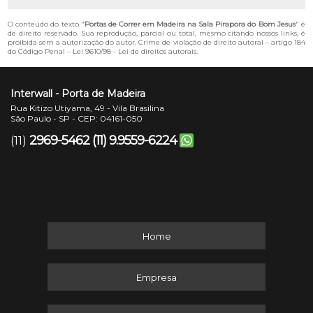
O conteúdo do texto "
Portas de Correr em Madeira na Sala Pirapora do Bom Jesus
" é
de direito reservado. Sua reprodução, parcial ou total, mesmo citando nossos links, é
proibida sem a autorização do autor. Crime de violação de direito autoral – artigo 184
do Código Penal –
Lei 9610/98 - Lei de direitos autorais
.
Interwall - Porta de Madeira
Rua Kitizo Utiyama, 49 - Vila Brasilina
São Paulo - SP - CEP: 04161-050
2969-5462
(11) 9.9559-6224
(11)
Home
Empresa