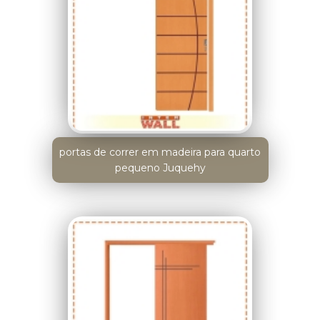
portas de correr em madeira para quarto
pequeno Juquehy