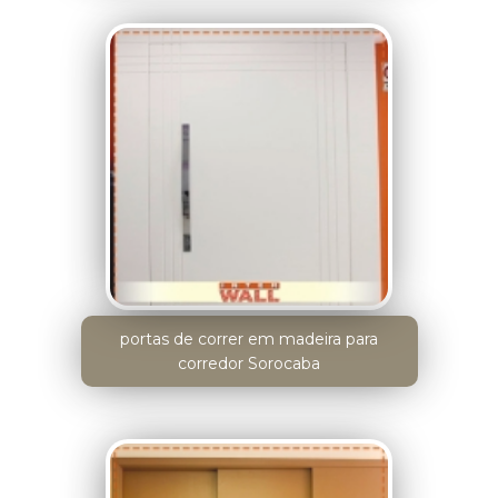
portas de correr em madeira para
corredor Sorocaba