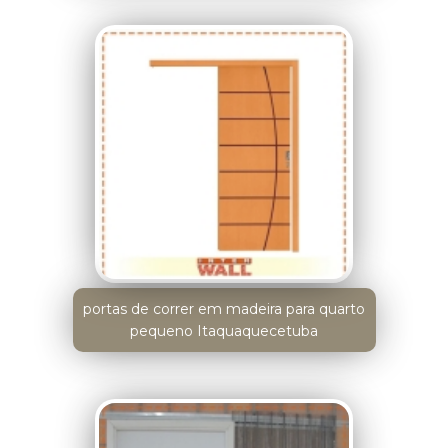
portas de correr em madeira para quarto
pequeno Itaquaquecetuba