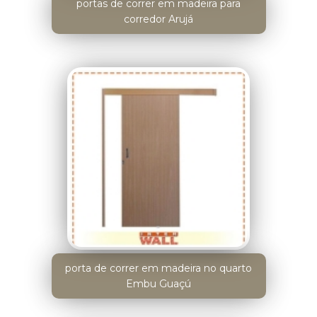
portas de correr em madeira para
corredor Arujá
porta de correr em madeira no quarto
Embu Guaçú