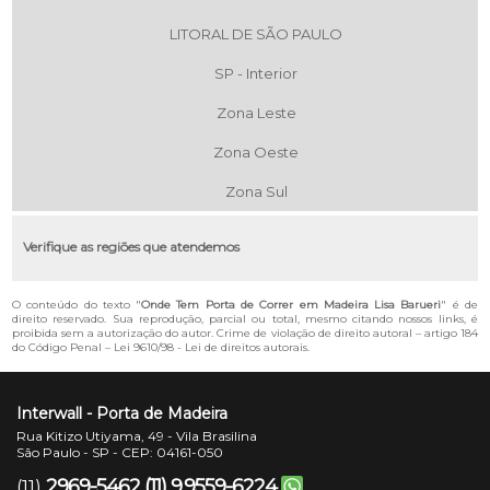
LITORAL DE SÃO PAULO
SP - Interior
Zona Leste
Zona Oeste
Zona Sul
Verifique as regiões que atendemos
O conteúdo do texto "
Onde Tem Porta de Correr em Madeira Lisa Barueri
" é de
direito reservado. Sua reprodução, parcial ou total, mesmo citando nossos links, é
proibida sem a autorização do autor. Crime de violação de direito autoral – artigo 184
do Código Penal –
Lei 9610/98 - Lei de direitos autorais
.
Interwall - Porta de Madeira
Rua Kitizo Utiyama, 49 - Vila Brasilina
São Paulo - SP - CEP: 04161-050
2969-5462
(11) 9.9559-6224
(11)