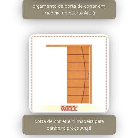
orçamento de porta de correr em
madeira no quarto Arujá
porta de correr em madeira para
banheiro preço Arujá