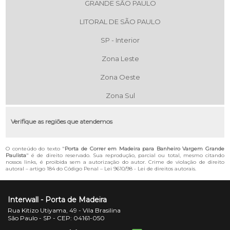
GRANDE SÃO PAULO
LITORAL DE SÃO PAULO
SP - Interior
Zona Leste
Zona Oeste
Zona Sul
Verifique as regiões que atendemos
O conteúdo do texto "
Porta de Correr em Madeira para Banheiro Vargem Grande
Paulista
" é de direito reservado. Sua reprodução, parcial ou total, mesmo citando
nossos links, é proibida sem a autorização do autor. Crime de violação de direito
autoral – artigo 184 do Código Penal –
Lei 9610/98 - Lei de direitos autorais
.
Interwall - Porta de Madeira
Rua Kitizo Utiyama, 49 - Vila Brasilina
São Paulo - SP - CEP: 04161-050