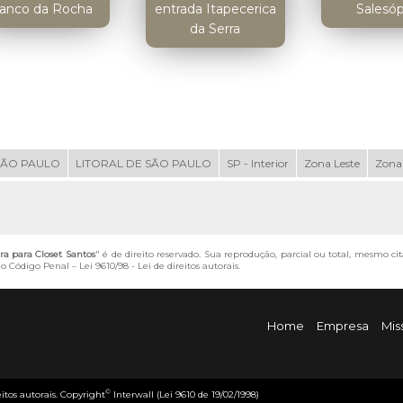
ranco da Rocha
entrada Itapecerica
Salesóp
da Serra
SÃO PAULO
LITORAL DE SÃO PAULO
SP - Interior
Zona Leste
Zona
ra para Closet Santos
" é de direito reservado. Sua reprodução, parcial ou total, mesmo ci
 do Código Penal –
Lei 9610/98 - Lei de direitos autorais
.
Home
Empresa
Mis
©
eitos autorais. Copyright
Interwall (Lei 9610 de 19/02/1998)