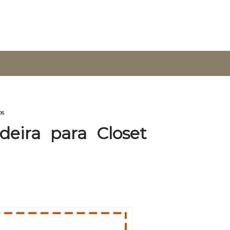
os
eira para Closet