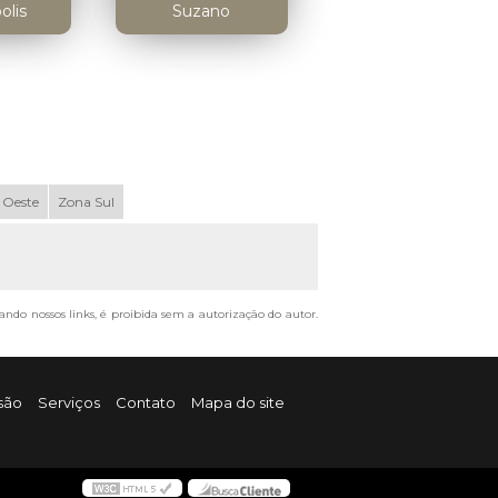
olis
Suzano
 Oeste
Zona Sul
tando nossos links, é proibida sem a autorização do autor.
são
Serviços
Contato
Mapa do site