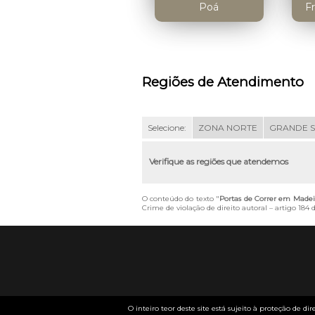
Poá
F
Regiões de Atendimento
Selecione:
ZONA NORTE
GRANDE 
Verifique as regiões que atendemos
O conteúdo do texto "
Portas de Correr em Madei
Crime de violação de direito autoral – artigo 184
O inteiro teor deste site está sujeito à proteção de dir