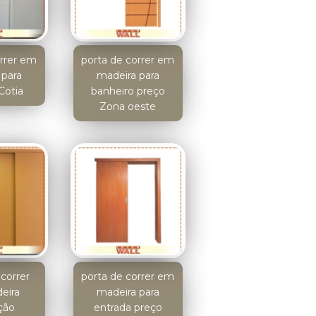
orrer em
porta de correr em
 para
madeira para
Cotia
banheiro preço
Zona oeste
correr
porta de correr em
eira
madeira para
ção
entrada preço