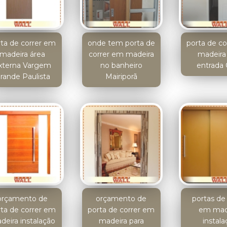
rta de correr em
onde tem porta de
porta de c
madeira área
correr em madeira
madeira
xterna Vargem
no banheiro
entrada 
rande Paulista
Mairiporã
orçamento de
orçamento de
portas de 
rta de correr em
porta de correr em
em mad
deira instalação
madeira para
instala