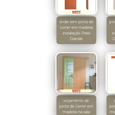
onde tem porta de
po
correr em madeira
instalação Praia
e
Grande
G
orçamento de
porta de correr em
po
madeira na sala
ma